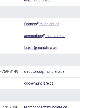
ea@munclare.ca
finance@munclare.ca
accounting@munclare.ca
taxes@munclare.ca
-769-8149
directorcd@munclare.ca
cdo@munclare.ca
-778-2390
recmanager@munclare.ca