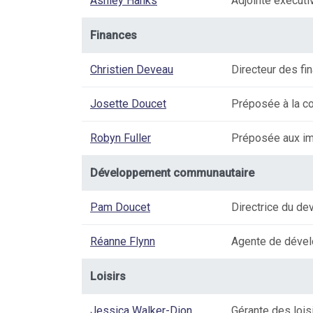
Ashley Hanks
Adjointe exécuti
Finances
Christien Deveau
Directeur des fi
Josette Doucet
Préposée à la co
Robyn Fuller
Préposée aux i
Développement communautaire
Pam Doucet
Directrice du d
Réanne Flynn
Agente de déve
Loisirs
Jessica Walker-Dion
Gérante des lois