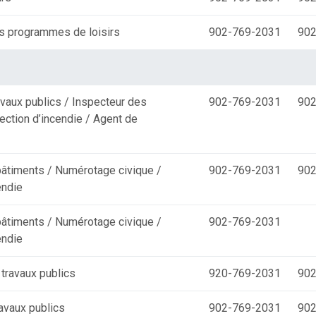
es programmes de loisirs
902-769-2031
902
avaux publics / Inspecteur des
902-769-2031
902
ection d’incendie / Agent de
bâtiments / Numérotage civique /
902-769-2031
902
endie
bâtiments / Numérotage civique /
902-769-2031
endie
travaux publics
920-769-2031
902
avaux publics
902-769-2031
902