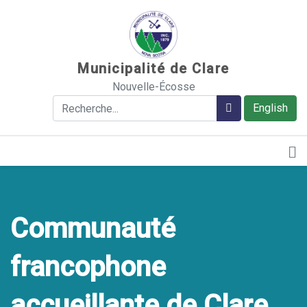
Sauter au contenu
Municipalité de Clare
Nouvelle-Écosse
Rechercher
Rechercher
English
Communauté
francophone
accueillante de Clare