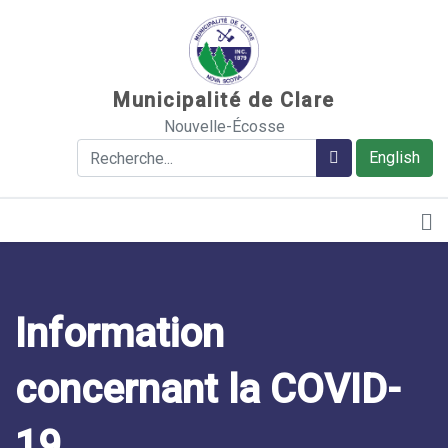
Sauter au contenu
Municipalité de Clare
Nouvelle-Écosse
Rechercher
Rechercher
English
Information
concernant la COVID-
19