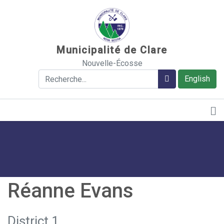
Sauter au contenu
Municipalité de Clare
Nouvelle-Écosse
Rechercher
Rechercher
English
Réanne Evans
District 1